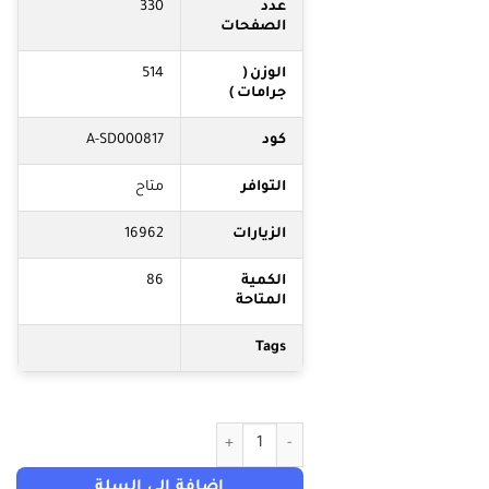
عدد
330
الصفحات
الوزن (
514
جرامات )
كود
A-SD000817
التوافر
متاح
الزيارات
16962
الكمية
86
المتاحة
Tags
كمية سيكولوجية المال
إضافة إلى السلة