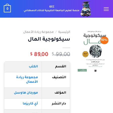
خطي
0
لمحتوى
الرئيسية
/
مجموعة ريادة الأعمال
سيكولوجية المال
-10%
السعر
السعر
$
89,00
$
99,00
الأصلي
الحالي
هو:
هو:
القسم
الكتب
$ 89,00.
$ 99,00.
التصنيف
مجموعة ريادة
الأعمال
المؤلف
مورجان هاوسل
دار النشر
آي كاريزما