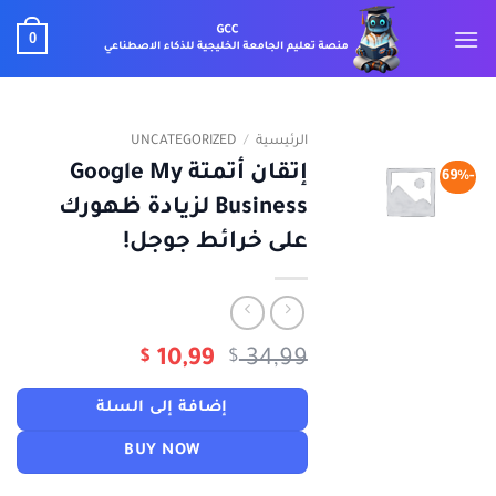
خطي
0
لمحتوى
الرئيسية
/
UNCATEGORIZED
إتقان أتمتة Google My
-69%
Business لزيادة ظهورك
على خرائط جوجل!
السعر
السعر
$
10,99
$
34,99
الأصلي
الحالي
هو:
هو:
إضافة إلى السلة
$ 10,99.
$ 34,99.
BUY NOW