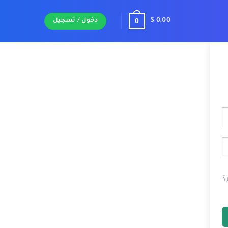
0
$
0,00
دخول / تسجيل
؟