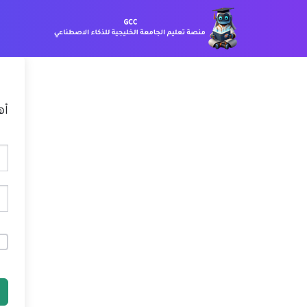
خطي
لمحتوى
أه