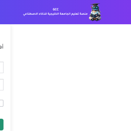
خطي
لمحتوى
أه