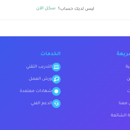
سجّل الآن
ليس لديك حساب؟
ريعة
الخدمات
ية
التدريب التقني
ن
ورش العمل
ت
شهادات معتمدة
 معنا
الدعم الفني
ة الشائعة