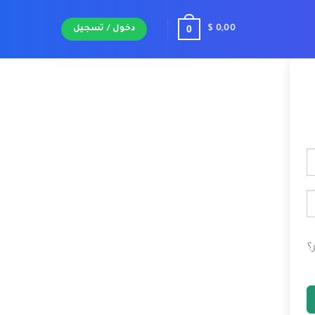
0
$
0,00
دخول / تسجيل
؟